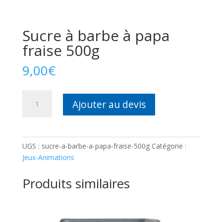
Sucre à barbe à papa
fraise 500g
9,00
€
quantité
Ajouter au devis
de
Sucre
à
barbe
UGS :
sucre-a-barbe-a-papa-fraise-500g
Catégorie :
à
Jeux-Animations
papa
fraise
Produits similaires
500g