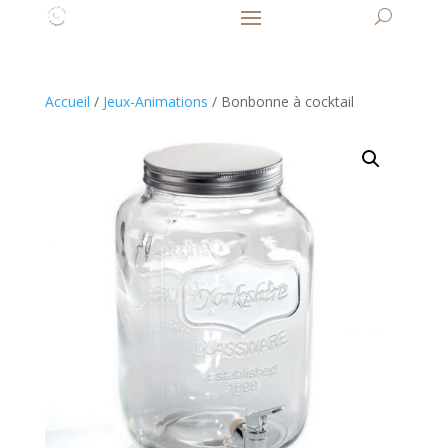
Accueil
/
Jeux-Animations
/ Bonbonne à cocktail