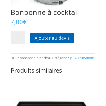
Bonbonne à cocktail
7,00
€
quantité
Ajouter au devis
de
Bonbonne
à
cocktail
UGS :
bonbonne-a-cocktail
Catégorie :
Jeux-Animations
Produits similaires