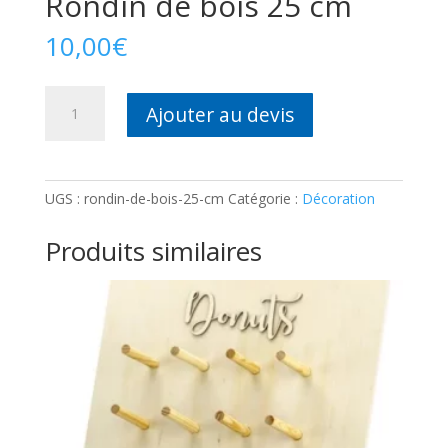
Rondin de bois 25 cm
10,00
€
quantité
Ajouter au devis
de
Rondin
de
bois
UGS :
rondin-de-bois-25-cm
Catégorie :
Décoration
25
cm
Produits similaires