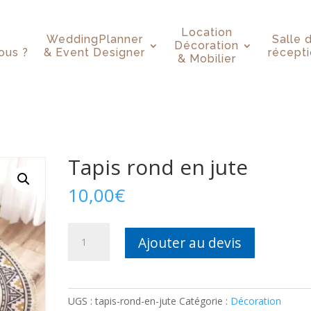
Location
WeddingPlanner
Salle 
Décoration
us ?
& Event Designer
récept
& Mobilier
Tapis rond en jute
10,00
€
quantité
Ajouter au devis
de
Tapis
rond
en
UGS :
tapis-rond-en-jute
Catégorie :
Décoration
jute