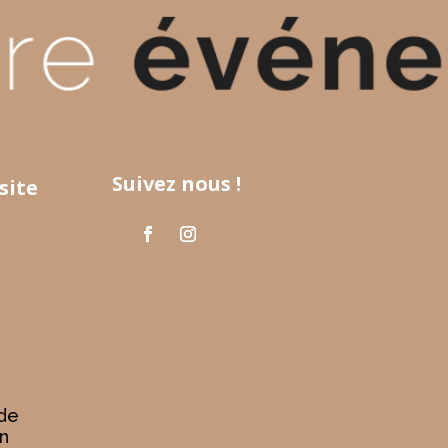
Suivez nous !
site
 de
n