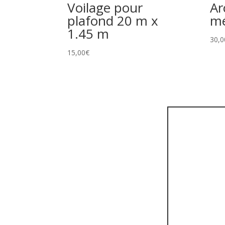
Voilage pour
Ar
plafond 20 m x
mé
1.45 m
30,0
15,00
€