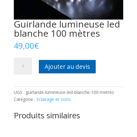
Guirlande lumineuse led
blanche 100 mètres
49,00
€
quantité
Ajouter au devis
de
Guirlande
lumineuse
led
UGS :
guirlande-lumineuse-led-blanche-100-metres
blanche
Catégorie :
Eclairage et Sono
100
mètres
Produits similaires