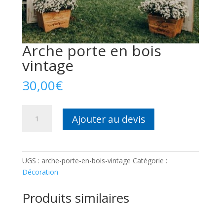
Arche porte en bois
vintage
30,00
€
quantité
Ajouter au devis
de
Arche
porte
en
UGS :
arche-porte-en-bois-vintage
Catégorie :
bois
Décoration
vintage
Produits similaires